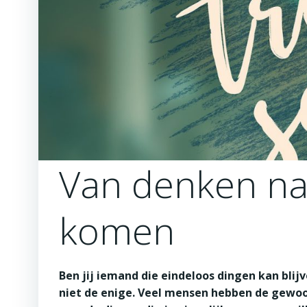
Van denken naa
komen
Ben jij iemand die eindeloos dingen kan bli
niet de enige. Veel mensen hebben de gewoo