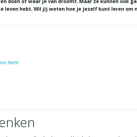
llen doen of waar je van droomt. Maar ze kunnen ook gaa
n je leven hebt. Wil jij weten hoe je jezelf kunt leren o
oor bent
denken